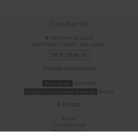
Einaudi et fils
518 Chemin de Cabris
06530
SAINT-CEZAIRE-SUR-SIAGNE
09 70 35 85 74
Heures d'ouverture
Du lun au ven
8h à 18h30
Possibilité de contacter le samedi
9h à 12h
À propos
Accueil
Contactez-nous
Mentions légales
Plan du site