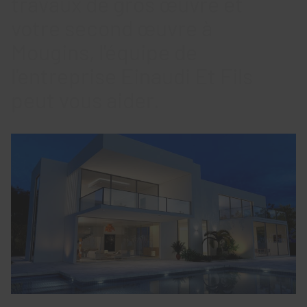
travaux de gros œuvre et
votre second œuvre à
Mougins, l'équipe de
l'entreprise Einaudi Et Fils
peut vous aider.