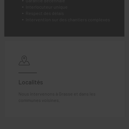
Garantie décennale
Interlocuteur unique
Respect des délais
Intervention sur des chantiers complexes
Localités
Nous intervenons à Grasse et dans les
communes voisines.