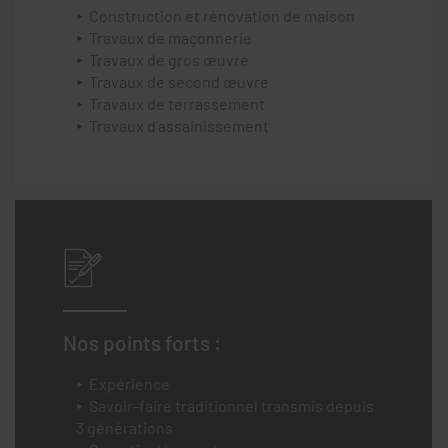
Construction et rénovation de maison
Travaux de maçonnerie
Travaux de gros œuvre
Travaux de second œuvre
Travaux de terrassement
Travaux d’assainissement
Nos points forts :
Expérience
Savoir-faire traditionnel transmis depuis
3 générations